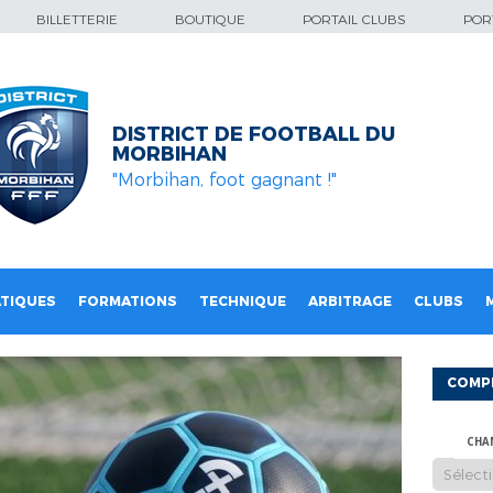
BILLETTERIE
BOUTIQUE
PORTAIL CLUBS
PORT
DISTRICT DE FOOTBALL DU
MORBIHAN
"Morbihan, foot gagnant !"
TIQUES
FORMATIONS
TECHNIQUE
ARBITRAGE
CLUBS
COMP
CHA