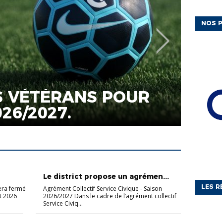
NOS P
ACTUALIT
LE 
N LE GAC
AGR
VOL
CIVI
ACTUALITÉS
Le district propose un agrémen...
LES R
sera fermé
Agrément Collectif Service Civique - Saison
ût 2026
2026/2027 Dans le cadre de l’agrément collectif
Service Civiq...