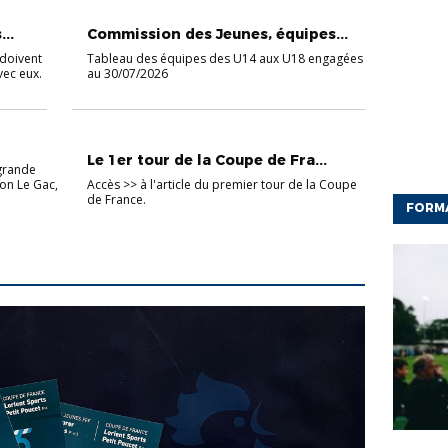
CHAMPIONNAT JEUNES
..
Commission des Jeunes, équipes...
 doivent
Tableau des équipes des U14 aux U18 engagées
vec eux.
au 30/07/2026
COUPES SÉNIORS
Le 1er tour de la Coupe de Fra...
 grande
von Le Gac,
Accès >> à l'article du premier tour de la Coupe
de France.
FORM
CFF
ED