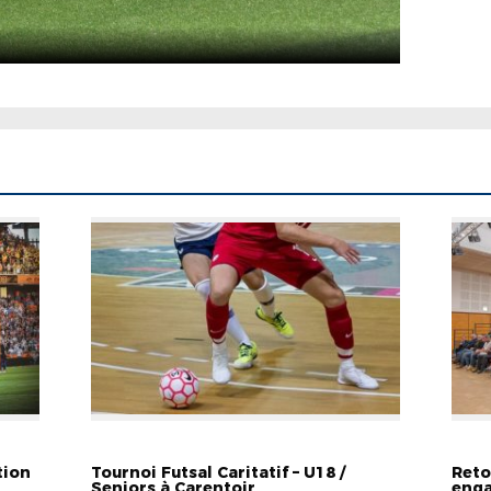
EVÉNEMENTS
EVÉN
tion
Tournoi Futsal Caritatif – U18 /
Reto
Seniors à Carentoir
enga