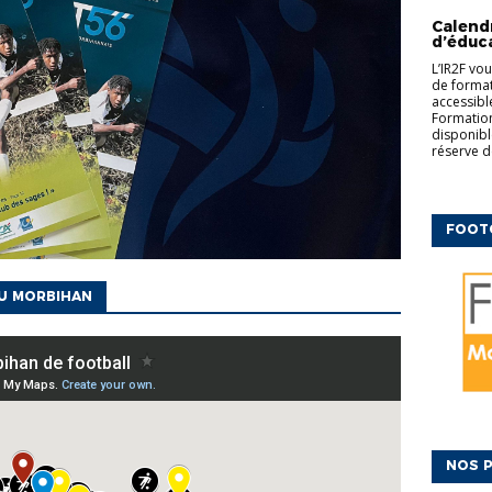
COMPLÉM
Calend
d’éduc
L’IR2F vo
de formati
accessibl
Formation
disponibl
réserve d
FOOT
DU MORBIHAN
NOS P