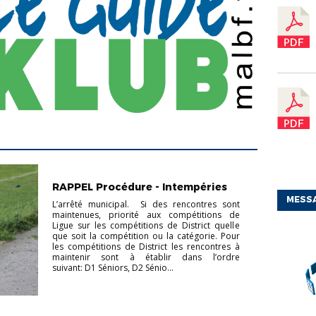
ACTUS CHAMPIONNAT
ACTUS
COUPES
CHAMPIONNAT
RAPPEL Procédure - Intempéries
JEUNES
CHAMPIONNAT SÉNIORS
COUPES
JEUNES
COUPES SÉNIORS
FOOT DES
MESS
L’arrêté municipal. Si des rencontres sont
JEUNES À 11
FOOT FÉMININ
maintenues, priorité aux compétitions de
Ligue sur les compétitions de District quelle
que soit la compétition ou la catégorie. Pour
les compétitions de District les rencontres à
maintenir sont à établir dans l’ordre
suivant: D1 Séniors, D2 Sénio...