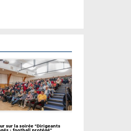
EMENTS
ur sur la soirée “Dirigeants
gés - football protégé”