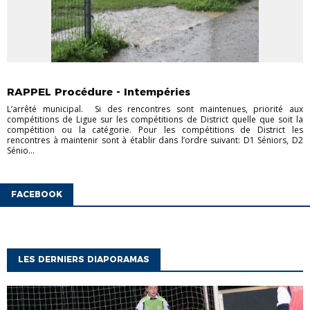
ACTUS CHAMPIONNAT
ACTUS COUPES
CHAMPIONNAT
JEUNES
CHAMPIONNAT SÉNIORS
COUPES JEUNES
COUPES
RAPPEL Procédure - Intempéries
SÉNIORS
FOOT DES JEUNES À 11
FOOT FÉMININ
L’arrêté municipal. Si des rencontres sont maintenues, priorité aux
compétitions de Ligue sur les compétitions de District quelle que soit la
compétition ou la catégorie. Pour les compétitions de District les
rencontres à maintenir sont à établir dans l’ordre suivant: D1 Séniors, D2
Sénio...
FACEBOOK
LES DERNIERS DIAPORAMAS