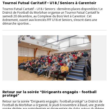
Tournoi Futsal Caritatif – U18 / Seniors à Carentoir
Tournoi Futsal Caritatif – U18 / Seniors : dernières places disponibles ! Le
District de Football du Morbihan organise un Tournoi Futsal Caritatif le
samedi 20 décembre, au Complexe du Bois Vert à Carentoir. Cet
événement, ouvert aux licenciés FFF U18 et Seniors, s’inscrit dans une
démarche sportive...
EVÉNEMENTS
Retour sur la soirée “Dirigeants engagés - football
protégé”
Retour sur la soirée “Dirigeants engagés : football protégé” Le District de
Football du Morbihan a organisé, le jeudi 6 novembre à Baud, une grande
soirée dédiée aux président(e)s et dirigeant(e)s de clubs autour du thème