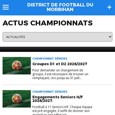
DISTRICT DE FOOTBALL DU
MORBIHAN
ACTUS CHAMPIONNATS
CHAMPIONNAT JEUNES
Commission des Jeunes,
équipes engagées au
30/07/20206
CHAMPIONNAT SÉNIORS
Groupes D1 et D2 2026/2027
Pour demander un changement de
groupe, il est nécessaire de trouver un
remplaçant, ceci jusqu'au 31 Juill...
CHAMPIONNAT SÉNIORS
Engagements Seniors H/F
2026/2027.
Football à 11 Seniors H/F. Chaque équipe
est pré-engagée, il suffit de donner son
accord ou son refus via...