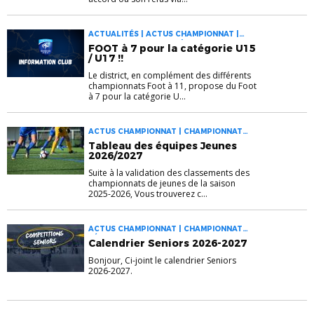
ACTUALITÉS | ACTUS CHAMPIONNAT |
CHAMPIONNAT JEUNES | FOOT DES JEUNES
FOOT à 7 pour la catégorie U15
À 11 | INFOS PRATIQUES
/ U17 !!
Le district, en complément des différents
championnats Foot à 11, propose du Foot
à 7 pour la catégorie U...
ACTUS CHAMPIONNAT | CHAMPIONNAT
JEUNES
Tableau des équipes Jeunes
2026/2027
Suite à la validation des classements des
championnats de jeunes de la saison
2025-2026, Vous trouverez c...
ACTUS CHAMPIONNAT | CHAMPIONNAT
SÉNIORS
Calendrier Seniors 2026-2027
Bonjour, Ci-joint le calendrier Seniors
2026-2027.