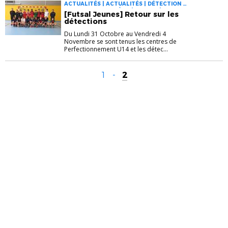
ACTUALITÉS | ACTUALITÉS | DÉTECTION |
FOOT DES JEUNES À 11 | FUTSAL | FUTSAL
[Futsal Jeunes] Retour sur les
DÉTECTION
détections
Du Lundi 31 Octobre au Vendredi 4
Novembre se sont tenus les centres de
Perfectionnement U14 et les détec...
1
-
2