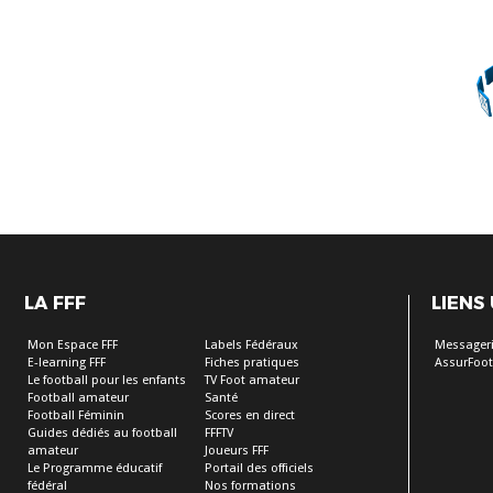
LA FFF
LIENS
Mon Espace FFF
Labels Fédéraux
Messageri
E-learning FFF
Fiches pratiques
AssurFoot
Le football pour les enfants
TV Foot amateur
Football amateur
Santé
Football Féminin
Scores en direct
Guides dédiés au football
FFFTV
amateur
Joueurs FFF
Le Programme éducatif
Portail des officiels
fédéral
Nos formations