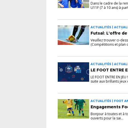
Dans le cadre de la ren
U11F (7 à 10 ans) à part
ACTUALITÉS | ACTUALI
FOOT DES JEUNES À 11
Futsal: L’offre d
Veuillez trouver ci-dess
(Compétitions et plan d
ACTUALITÉS | ACTUALI
ADAPTÉ | FOOT ADAPTÉ
LE FOOT ENTRE EN 
FOOT FÉMININ | FUTSAL
RASSEMBLEMENTS | SE
LE FOOT ENTRE EN JEU !
suite aux brillants jeux 
ACTUALITÉS | FOOT A
Engagements Foo
Bonjour à toutes et à 
ouverts pour la sai...