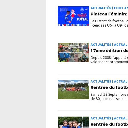
ACTUALITÉS | FOOT AN
Plateau Féminin:
Le District de football
licenciées U6F à U9F da
ACTUALITÉS | ACTUALI
ADAPTÉ | FOOT ADAPTÉ
17ème édition de
FOOT EN MARCHANT | F
Depuis 2008, l’appel à
valoriser et promouvoir
ACTUALITÉS | ACTUALI
Rentrée du footb
Samedi 28 Septembre se
de 80 joueuses se sont 
ACTUALITÉS | ACTUALI
RASSEMBLEMENTS
Rentrée du footb