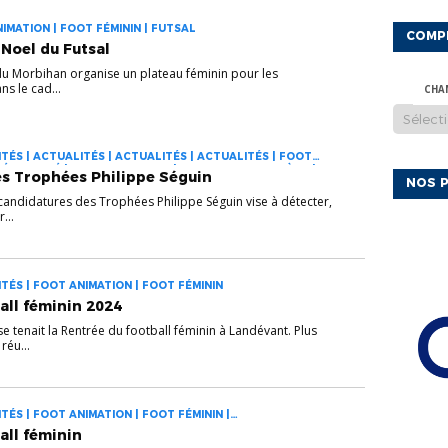
IMATION | FOOT FÉMININ | FUTSAL
COMP
 Noel du Futsal
 du Morbihan organise un plateau féminin pour les
ns le cad...
CHA
TÉS | ACTUALITÉS | ACTUALITÉS | ACTUALITÉS | FOOT
 & SANTÉ | FOOT ANIMATION | FOOT DES JEUNES À 11 |
s Trophées Philippe Séguin
NOS P
OOT FÉMININ | FOOT SANTÉ | FUTSAL | LABEL & PEF
 candidatures des Trophées Philippe Séguin vise à détecter,
...
TÉS | FOOT ANIMATION | FOOT FÉMININ
all féminin 2024
 tenait la Rentrée du football féminin à Landévant. Plus
réu...
TÉS | FOOT ANIMATION | FOOT FÉMININ |
all féminin