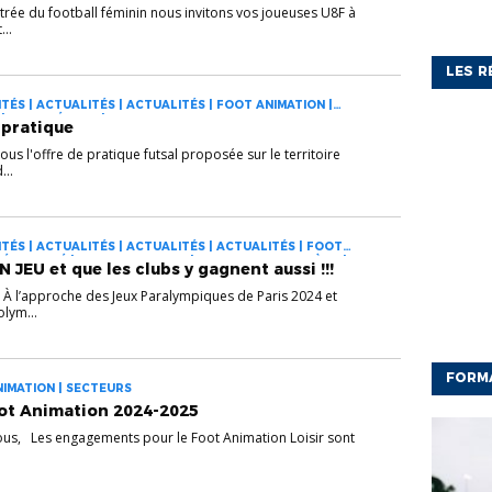
trée du football féminin nous invitons vos joueuses U8F à
...
LES R
TÉS | ACTUALITÉS | ACTUALITÉS | FOOT ANIMATION |
 | FOOT FÉMININ | FUTSAL
e pratique
ous l'offre de pratique futsal proposée sur le territoire
...
TÉS | ACTUALITÉS | ACTUALITÉS | ACTUALITÉS | FOOT
 & SANTÉ | FOOT ANIMATION | FOOT DES JEUNES À 11 |
JEU et que les clubs y gagnent aussi !!!
 | LABEL & PEF | PRATIQUES DIVERSIFIÉES |
CTION SPORTIVE
 À l’approche des Jeux Paralympiques de Paris 2024 et
olym...
FORM
NIMATION | SECTEURS
t Animation 2024-2025
tous, Les engagements pour le Foot Animation Loisir sont