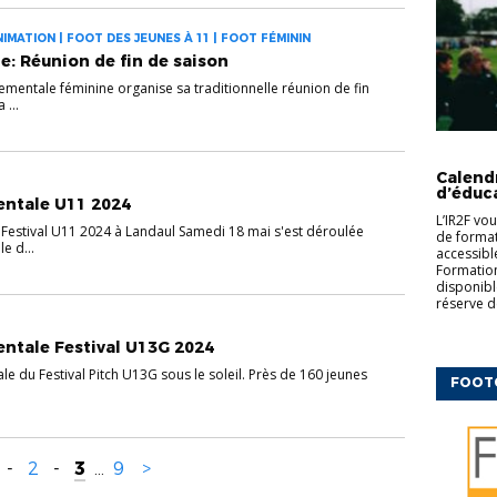
IMATION | FOOT DES JEUNES À 11 | FOOT FÉMININ
e: Réunion de fin de saison
entale féminine organise sa traditionnelle réunion de fin
 ...
CFF
ED
COMPLÉM
Calend
d’éduc
entale U11 2024
L’IR2F vo
Festival U11 2024 à Landaul Samedi 18 mai s'est déroulée
de formati
e d...
accessibl
Formation
disponibl
réserve d
ntale Festival U13G 2024
e du Festival Pitch U13G sous le soleil. Près de 160 jeunes
FOOT
-
2
-
3
...
9
>