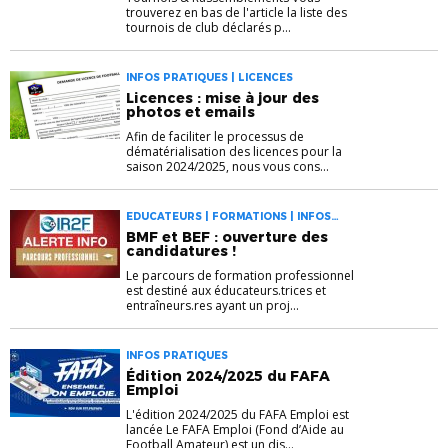
trouverez en bas de l'article la liste des
tournois de club déclarés p...
INFOS PRATIQUES | LICENCES
Licences : mise à jour des
photos et emails
Afin de faciliter le processus de
dématérialisation des licences pour la
saison 2024/2025, nous vous cons...
EDUCATEURS | FORMATIONS | INFOS
PRATIQUES
BMF et BEF : ouverture des
candidatures !
Le parcours de formation professionnel
est destiné aux éducateurs.trices et
entraîneurs.res ayant un proj...
INFOS PRATIQUES
Édition 2024/2025 du FAFA
Emploi
L'édition 2024/2025 du FAFA Emploi est
lancée Le FAFA Emploi (Fond d’Aide au
Football Amateur) est un dis...