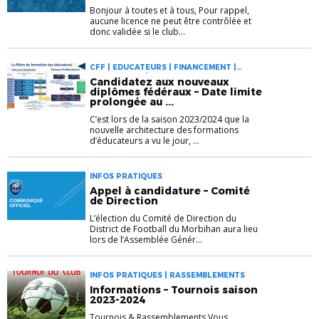
Bonjour à toutes et à tous, Pour rappel,
aucune licence ne peut être contrôlée et
donc validée si le club...
CFF | EDUCATEURS | FINANCEMENT |
FORMATIONS | INFOS PRATIQUES
Candidatez aux nouveaux
diplômes fédéraux – Date limite
prolongée au ...
C’est lors de la saison 2023/2024 que la
nouvelle architecture des formations
d’éducateurs a vu le jour, ...
INFOS PRATIQUES
Appel à candidature – Comité
de Direction
L’élection du Comité de Direction du
District de Football du Morbihan aura lieu
lors de l’Assemblée Génér...
INFOS PRATIQUES | RASSEMBLEMENTS
Informations – Tournois saison
2023-2024
Tournois & Rassemblements Vous