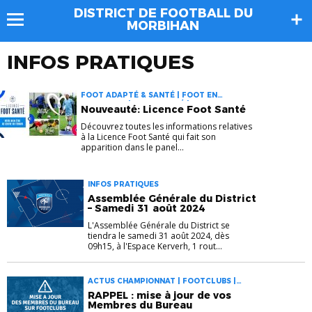
DISTRICT DE FOOTBALL DU
MORBIHAN
INFOS PRATIQUES
FOOT ADAPTÉ & SANTÉ | FOOT EN
MARCHANT | FOOT SANTÉ | INFOS
Nouveauté: Licence Foot Santé
PRATIQUES | LICENCES | PRATIQUES
DIVERSIFIÉES
Découvrez toutes les informations relatives
à la Licence Foot Santé qui fait son
apparition dans le panel...
INFOS PRATIQUES
Assemblée Générale du District
– Samedi 31 août 2024
L'Assemblée Générale du District se
tiendra le samedi 31 août 2024, dès
09h15, à l'Espace Kerverh, 1 rout...
ACTUS CHAMPIONNAT | FOOTCLUBS |
INFOS PRATIQUES
RAPPEL : mise à jour de vos
Membres du Bureau