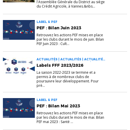
l'Assemblée Générale du District au siège
du Crédit Agricole, à Vannes.&nbs...
LABEL & PEF
PEF : Bilan Juin 2023
Retrouvez les actions PEF mises en place
par les clubs durant le mois de juin. Bilan
PEF Juin 2023 : Cult...
ACTUALITÉS | ACTUALITÉS | ACTUALITÉS |
ACTUALITÉS | FOOT ANIMATION | FOOT
Labels FFF 2023/2026
DES JEUNES À 11 | FOOT FÉMININ | LABEL &
PEF
La saison 2022-2023 se termine et a
permis à de nombreux clubs de
poursuivre leur développement. Pour
prè...
LABEL & PEF
PEF : Bilan Mai 2023
Retrouvez les actions PEF mises en place
par les clubs durant le mois de mai. Bilan
PEF mai 2023 : Santé ...