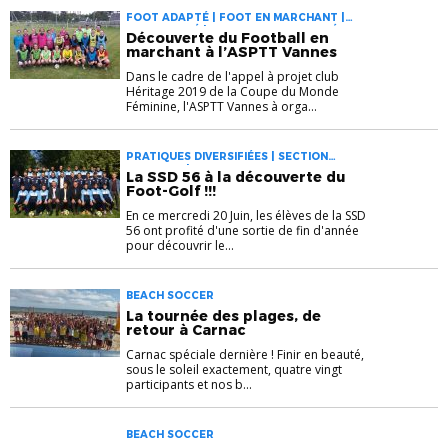
FOOT ADAPTÉ | FOOT EN MARCHANT |
FOOT SANTÉ | PRATIQUES DIVERSIFIÉES
Découverte du Football en
marchant à l’ASPTT Vannes
Dans le cadre de l'appel à projet club
Héritage 2019 de la Coupe du Monde
Féminine, l'ASPTT Vannes à orga...
PRATIQUES DIVERSIFIÉES | SECTION
SPORTIVE | SSD
La SSD 56 à la découverte du
Foot-Golf !!!
En ce mercredi 20 Juin, les élèves de la SSD
56 ont profité d'une sortie de fin d'année
pour découvrir le...
BEACH SOCCER
La tournée des plages, de
retour à Carnac
Carnac spéciale dernière ! Finir en beauté,
sous le soleil exactement, quatre vingt
participants et nos b...
BEACH SOCCER