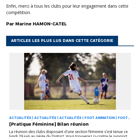
Enfin, merci à tous les clubs pour leur engagement dans cette
compétition.
Par
Marine
HAMON-CATEL
ARTICLES LES PLUS LUS DANS CETTE CATÉGORIE
ACTUALITÉS | ACTUALITÉS | ACTUALITÉS | FOOT ANIMATION | FOOT
DES JEUNES À 11 | FOOT FÉMININ
[Pratique Féminine] Bilan réunion
La réunion des clubs disposant d'une section féminine s'est tenue ce
lundi 29 juin au siège du District. Vous trouverez ci-contre le support