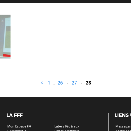
<
1
...
26
-
27
-
28
LA FFF
LIENS
Mon Espace FFF
Labels Fédéraux
Messageri