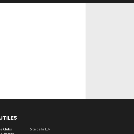
 UTILES
e Clubs
Site de la LBF