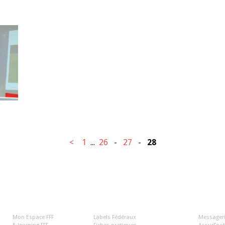
<
1
...
26
-
27
-
28
LA FFF
LIENS 
Mon Espace FFF
Labels Fédéraux
Messageri