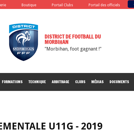
terie
Boutique
Portail Clubs
Portail des officiels
DISTRICT DE FOOTBALL DU
MORBIHAN
"Morbihan, foot gagnant !"
FORMATIONS
TECHNIQUE
ARBITRAGE
CLUBS
MÉDIAS
DOCUMENTS
EMENTALE U11G - 2019