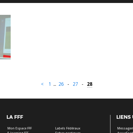
<
1
...
26
-
27
-
28
LA FFF
LIENS
Mon Espace FFF
Labels Fédéraux
Messageri