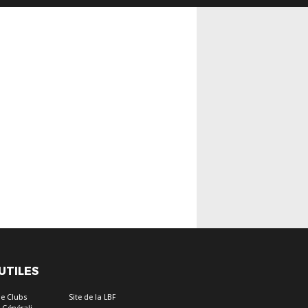
 UTILES
e Clubs
Site de la LBF