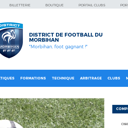
BILLETTERIE
BOUTIQUE
PORTAIL CLUBS
PORT
DISTRICT DE FOOTBALL DU
MORBIHAN
"Morbihan, foot gagnant !"
TIQUES
FORMATIONS
TECHNIQUE
ARBITRAGE
CLUBS
COMP
CHA