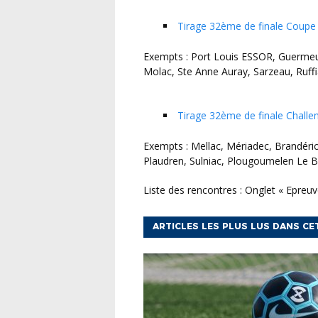
Tirage 32ème de finale Coupe
Exempts : Port Louis ESSOR, Guermeur 1, Gestel, Ploemeur 1, Pontivy Stade, Camors, Larre
Molac, Ste Anne Auray, Sarzeau, Ruffia
Tirage 32ème de finale Challe
Exempts : Mellac, Mériadec, Brandérion, Baden, Plouay, Plouhinec 2, Larmor CS, Belz Loisirs,
Plaudren, Sulniac, Plougoumelen Le B
Liste des rencontres : Onglet « Epreu
ARTICLES LES PLUS LUS DANS CE