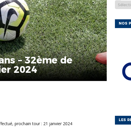
NOS P
ans – 32ème de
ier 2024
LES R
fectué, prochain tour : 21 janvier 2024