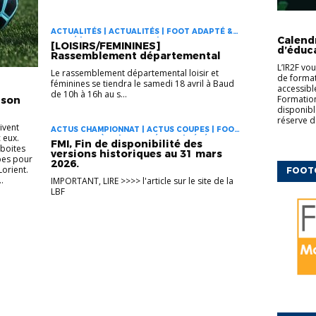
CFF
ED
ACTUALITÉS | ACTUALITÉS | FOOT ADAPTÉ &
COMPLÉM
Calend
SANTÉ | FOOT ANIMATION | FOOT EN
[LOISIRS/FEMININES]
d’éduc
MARCHANT | FOOT FÉMININ | PRATIQUES
Rassemblement départemental
DIVERSIFIÉES | RASSEMBLEMENTS
L’IR2F vo
Le rassemblement départemental loisir et
de formati
féminines se tiendra le samedi 18 avril à Baud
accessibl
de 10h à 16h au s...
Formation
ison
disponibl
réserve d
ivent
ACTUS CHAMPIONNAT | ACTUS COUPES | FOOT
 eux.
DES JEUNES À 11 | FOOT FÉMININ | VÉTÉRANS
FMI, Fin de disponibilité des
 boites
versions historiques au 31 mars
upes pour
2026.
Lorient.
FOOT
.
IMPORTANT, LIRE >>>> l'article sur le site de la
LBF