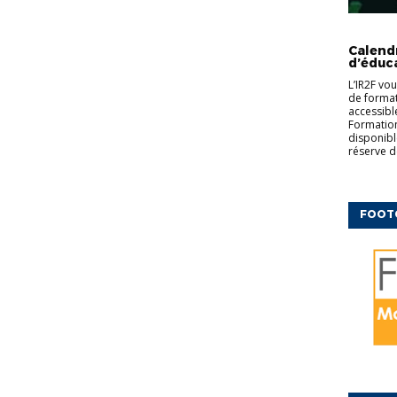
CFF
ED
COMPLÉM
Calend
d’éduc
L’IR2F vo
de formati
accessibl
Formation
disponibl
réserve d
FOOT