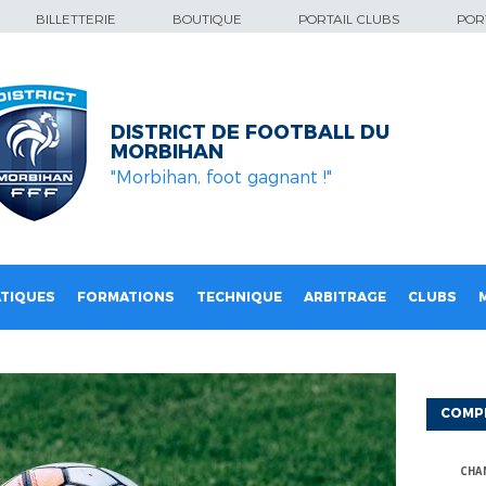
BILLETTERIE
BOUTIQUE
PORTAIL CLUBS
PORT
DISTRICT DE FOOTBALL DU
MORBIHAN
"Morbihan, foot gagnant !"
TIQUES
FORMATIONS
TECHNIQUE
ARBITRAGE
CLUBS
COMP
CHA