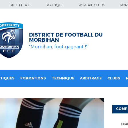
BILLETTERIE
BOUTIQUE
PORTAIL CLUBS
PORT
DISTRICT DE FOOTBALL DU
MORBIHAN
"Morbihan, foot gagnant !"
TIQUES
FORMATIONS
TECHNIQUE
ARBITRAGE
CLUBS
COMP
CHA