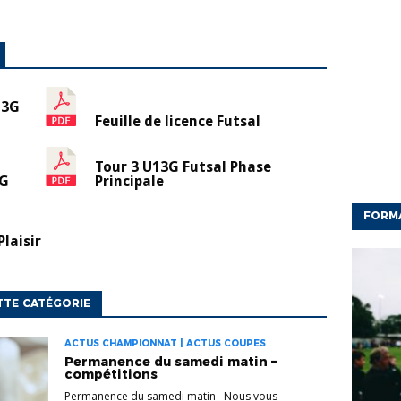
13G
Feuille de licence Futsal
Tour 3 U13G Futsal Phase
3G
Principale
FORM
laisir
TTE CATÉGORIE
ACTUS CHAMPIONNAT | ACTUS COUPES
Permanence du samedi matin –
compétitions
Permanence du samedi matin Nous vous