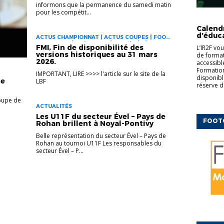
informons que la permanence du samedi matin
pour les compétit...
CFF
ED
COMPLÉM
Calend
d’éduc
ACTUS CHAMPIONNAT | ACTUS COUPES | FOOT
DES JEUNES À 11 | FOOT FÉMININ | VÉTÉRANS
FMI, Fin de disponibilité des
L’IR2F vo
versions historiques au 31 mars
de formati
2026.
accessibl
Formation
IMPORTANT, LIRE >>>> l'article sur le site de la
disponibl
ce
LBF
réserve d
Coupe de
ACTUALITÉS
Les U11F du secteur Ével – Pays de
FOOT
Rohan brillent à Noyal-Pontivy
Belle représentation du secteur Ével – Pays de
Rohan au tournoi U11F Les responsables du
secteur Ével – P...