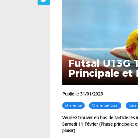
Futsal U13G 
Principale et 
Publié le 31/01/2023
challenge
Challenge futsal
futsal
Veuillez trouver en bas de l’article les informations concernant le Tour 3 U13G Futsal du
Samedi 11 Février (Phase principale: qu
plaisir)