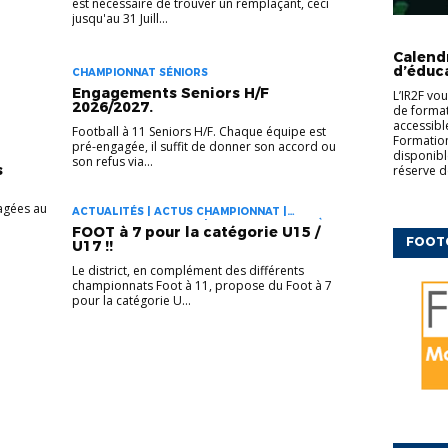
est nécessaire de trouver un remplaçant, ceci
jusqu'au 31 Juill...
CFF
ED
COMPLÉM
Calend
d’éduc
CHAMPIONNAT SÉNIORS
Engagements Seniors H/F
L’IR2F vo
2026/2027.
de formati
accessibl
Football à 11 Seniors H/F. Chaque équipe est
Formation
pré-engagée, il suffit de donner son accord ou
disponibl
son refus via...
s
réserve d
agées au
ACTUALITÉS | ACTUS CHAMPIONNAT |
CHAMPIONNAT JEUNES | FOOT DES JEUNES À 11
FOOT à 7 pour la catégorie U15 /
| INFOS PRATIQUES
FOOT
U17 !!
Le district, en complément des différents
championnats Foot à 11, propose du Foot à 7
pour la catégorie U...