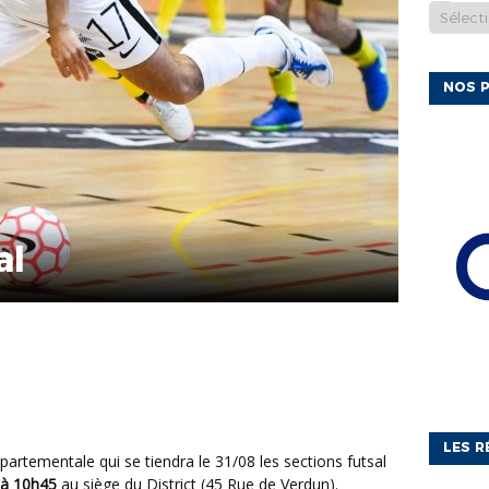
NOS P
al
LES R
 à 10h45
au siège du District (45 Rue de Verdun).