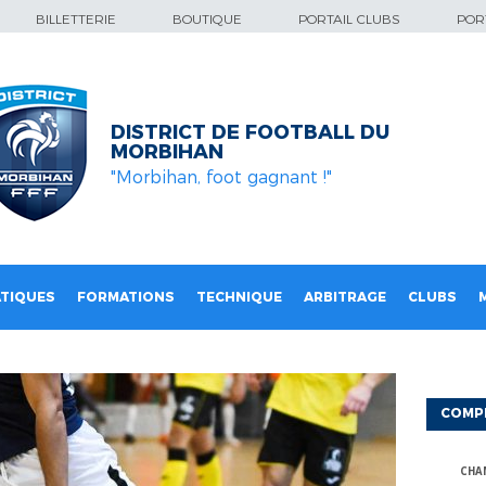
BILLETTERIE
BOUTIQUE
PORTAIL CLUBS
PORT
DISTRICT DE FOOTBALL DU
MORBIHAN
"Morbihan, foot gagnant !"
TIQUES
FORMATIONS
TECHNIQUE
ARBITRAGE
CLUBS
COMP
CHA