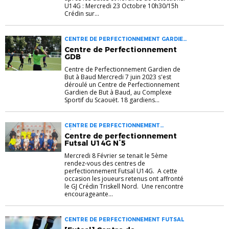
U14G : Mercredi 23 Octobre 10h30/15h
Crédin sur...
CENTRE DE PERFECTIONNEMENT GARDIEN
DE BUT
Centre de Perfectionnement
GDB
Centre de Perfectionnement Gardien de
But à Baud Mercredi 7 juin 2023 s'est
déroulé un Centre de Perfectionnement
Gardien de But à Baud, au Complexe
Sportif du Scaouët. 18 gardiens...
CENTRE DE PERFECTIONNEMENT
DÉTECTION FUTSAL FUTSAL
Centre de perfectionnement
Futsal U14G N°5
Mercredi 8 Février se tenait le 5ème
rendez-vous des centres de
perfectionnement Futsal U14G. A cette
occasion les joueurs retenus ont affronté
le GJ Crédin Triskell Nord. Une rencontre
encourageante...
CENTRE DE PERFECTIONNEMENT FUTSAL