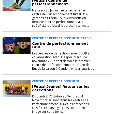
[Futsal] Centre de
perfectionnement
Mercredi 25 Janvier se tenait le 4ème
centre de Perfectionnement futsal U14
garçons à Crédin. 15 joueurs issus du
département se perfectionnent à la
spécificité du futsal. L'objectif à terme:...
CENTRE DE PERFECTIONNEMENT GARDIEN
DE BUT JEUNES
Centre de perfectionnement
GDB
Les centres de perfectionnement GDB en
collaboration avec BKeeper. Mardi 29
novembre 2022 s’est déroulé le premier
centre de perfectionnement Gardien de
But de la saison à Caudan, en partenariat...
CENTRE DE PERFECTIONNEMENT
DÉTECTION FUTSAL FUTSAL
[Futsal Jeunes] Retour sur les
détections
Du Lundi 31 Octobre au Vendredi 4
Novembre se sont tenus les centres de
Perfectionnement U14 et les détections
U15 à U18 Futsal garçons. Retour en
image sur cette belle...