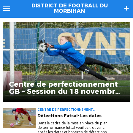
DISTRICT DE FOOTBALL DU
MORBIHAN
Centre de perfectionnement
GB – Session du 18 novembre
à Baud
CENTRE DE PERFECTIONNEMENT
DÉTECTIONS FUTSAL
Détections Futsal: Les dates
Dans le cadre de la mise en place du plan
de performance futsal veuillez trouver ci-
après les dates et horaires de détections.