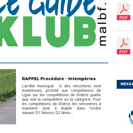
ACTUS CHAMPIONNAT
ACTUS
COUPES
CHAMPIONNAT
RAPPEL Procédure - Intempéries
JEUNES
CHAMPIONNAT SÉNIORS
COUPES
JEUNES
COUPES SÉNIORS
FOOT DES
MESS
L’arrêté municipal. Si des rencontres sont
JEUNES À 11
FOOT FÉMININ
maintenues, priorité aux compétitions de
Ligue sur les compétitions de District quelle
que soit la compétition ou la catégorie. Pour
les compétitions de District les rencontres à
maintenir sont à établir dans l’ordre
suivant: D1 Séniors, D2 Sénio...