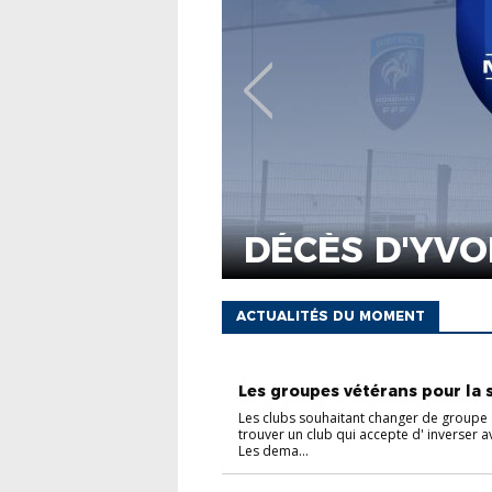
ACTUALITÉS
LE DISTRICT
AGRÉMENT CO
VOLONTAIRE 
CIVIQUE ...
ACTUALITÉS DU MOMENT
VÉTÉRANS
Les groupes vétérans pour la s.
Les clubs souhaitant changer de groupe
trouver un club qui accepte d' inverser a
Les dema...