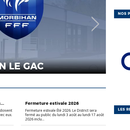
NOS P
 PROPOSE UN
ASSEMBLÉ
LLECTIF DE
FER
AU SERVICE
ASSEMBLÉE GÉNÉRALE
..
Fermeture estivale 2026
LES R
 doivent
Fermeture estivale Été 2026. Le District sera
vec eux.
fermé au public du lundi 3 août au lundi 17 août
2026 inclu...