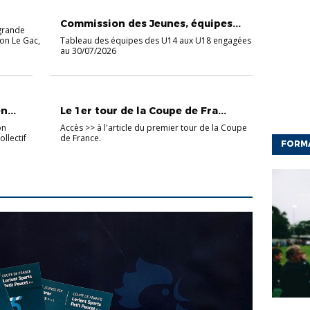
CHAMPIONNAT JEUNES
Commission des Jeunes, équipes...
 grande
von Le Gac,
Tableau des équipes des U14 aux U18 engagées
au 30/07/2026
COUPES SÉNIORS
...
Le 1er tour de la Coupe de Fra...
on
Accès >> à l'article du premier tour de la Coupe
llectif
de France.
FORM
CFF
ED