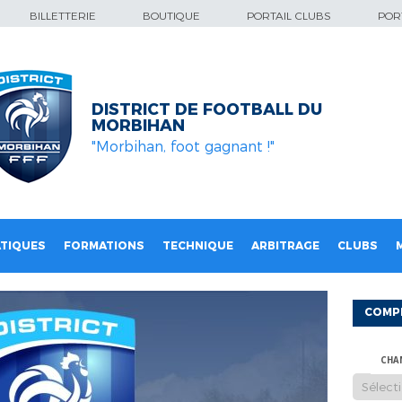
BILLETTERIE
BOUTIQUE
PORTAIL CLUBS
PORT
DISTRICT DE FOOTBALL DU
MORBIHAN
"Morbihan, foot gagnant !"
TIQUES
FORMATIONS
TECHNIQUE
ARBITRAGE
CLUBS
COMP
CHA