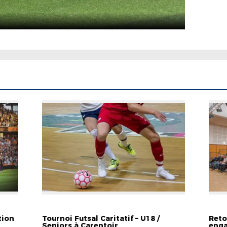
EVÉNEMENTS
EVÉN
tion
Tournoi Futsal Caritatif – U18 /
Reto
Seniors à Carentoir
enga