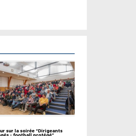
EMENTS
ur sur la soirée “Dirigeants
gés - football protégé”