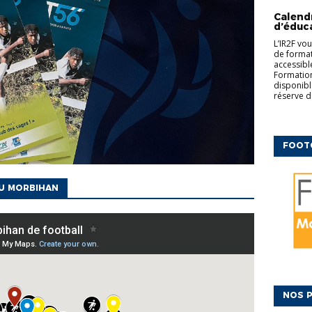
COMPLÉM
Calend
d’éduc
L’IR2F vo
de formati
accessibl
Formation
disponibl
réserve d
FOOT
DU MORBIHAN
NOS P