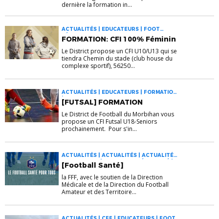
dernière la formation in...
ACTUALITÉS | EDUCATEURS | FOOT
FÉMININ
FORMATION: CFI 100% Féminin
Le District propose un CFI U10/U13 qui se
tiendra Chemin du stade (club house du
complexe sportif), 56250...
ACTUALITÉS | EDUCATEURS | FORMATIONS
| FUTSAL
[FUTSAL] FORMATION
Le District de Football du Morbihan vous
propose un CFI Futsal U18-Seniors
prochainement. Pour s'in...
ACTUALITÉS | ACTUALITÉS | ACTUALITÉS |
EDUCATEURS | FOOT ADAPTÉ & SANTÉ |
[Football Santé]
FOOT ANIMATION | FOOT DES JEUNES À 11
| FOOT FÉMININ | FOOT SANTÉ
la FFF, avec le soutien de la Direction
Médicale et de la Direction du Football
Amateur et des Territoire...
ACTUALITÉS | CFF | EDUCATEURS | FOOT