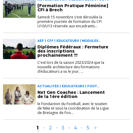
FÉMININ
[Formation Pratique Féminine]
CFI à Brech
Samedi 15 novembre s'est déroulée la
première journée de formation du CFI
U10/U13 réservée aux encadrants...
AEF | CFF | EDUCATEURS | MODULES
COMPLÉMENTAIRES
Diplômes Fédéraux : Fermeture
des inscriptions
prochainement !!!
C'est lors de la saison 2023/2024 que la
nouvelle architecture des formations
d’éducateurs a vu le jour, ...
ACTUALITÉS | EDUCATEURS | FOOT
FÉMININ | FORMATIONS
Nxt Gen Coaches : Lancement
de la 1ère édition
le Fondaction du Football, avec le soutien
de Nike et sous la coordination de la Ligue
de Bretagne de Foo...
1
-
2
-
3
-
4
-
5
>