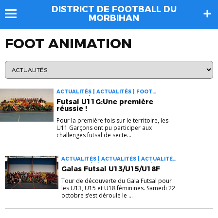
DISTRICT DE FOOTBALL DU
MORBIHAN
FOOT ANIMATION
ACTUALITÉS | ACTUALITÉS | FOOT
ANIMATION | FUTSAL
Futsal U11G:Une première
réussie !
Pour la première fois sur le territoire, les
U11 Garçons ont pu participer aux
challenges futsal de secte...
ACTUALITÉS | ACTUALITÉS | ACTUALITÉS |
ACTUALITÉS | FOOT ANIMATION | FOOT
Galas Futsal U13/U15/U18F
DES JEUNES À 11 | FOOT FÉMININ | FUTSAL
| PRATIQUES DIVERSIFIÉES |
Tour de découverte du Gala Futsal pour
RASSEMBLEMENTS
les U13, U15 et U18 féminines. Samedi 22
octobre s’est déroulé le ...