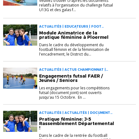
Veuillez trouver ci-après les documents
relatifs à l’organisation du challenge futsal
U13G et des galas f...
ACTUALITÉS | EDUCATEURS | FOOT
ANIMATION | FOOT FÉMININ | MODULES
Module Animatrice de la
COMPLÉMENTAIRES
pratique féminine à Ploermel
Dans le cadre du développement du
football féminin et de la féminisation de
l'encadrement, le District du...
ACTUALITÉS | ACTUS CHAMPIONNAT |
ACTUS COUPES | DOCUMENTS | FOOT
Engagements futsal FAER /
ANIMATION | FOOT DES JEUNES À 11 |
Jeunes / Seniors
FOOT FÉMININ | FUTSAL
Les engagements pour les compétitions
futsal (document joint) sont ouverts
jusqu'au 15 Octobre. En ...
ACTUALITÉS | ACTUALITÉS | DOCUMENTS -
GIFF | FOOT ANIMATION | FOOT FÉMININ
Pratique féminine: J-5
Rassemblement Départemental
!
Dans le cadre de la rentrée du football