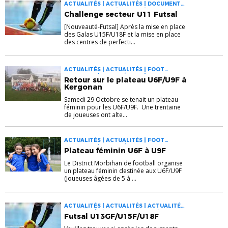
ACTUALITÉS | ACTUALITÉS | DOCUMENTS |
FOOT ANIMATION | FUTSAL | SECTEURS
Challenge secteur U11 Futsal
[Nouveauté-Futsal] Après la mise en place
des Galas U15F/U18F et la mise en place
des centres de perfecti...
ACTUALITÉS | ACTUALITÉS | FOOT
ANIMATION | FOOT FÉMININ | SECTEURS
Retour sur le plateau U6F/U9F à
Kergonan
Samedi 29 Octobre se tenait un plateau
féminin pour les U6F/U9F. Une trentaine
de joueuses ont alte...
ACTUALITÉS | ACTUALITÉS | FOOT
ANIMATION | FOOT FÉMININ
Plateau féminin U6F à U9F
Le District Morbihan de football organise
un plateau féminin destinée aux U6F/U9F
(Joueuses âgées de 5 à ...
ACTUALITÉS | ACTUALITÉS | ACTUALITÉS |
ACTUALITÉS | FOOT ANIMATION | FOOT
Futsal U13GF/U15F/U18F
DES JEUNES À 11 | FOOT FÉMININ | FUTSAL