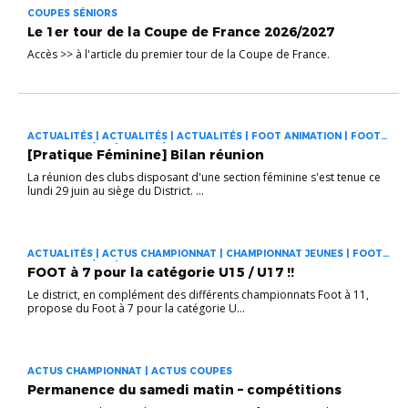
COUPES SÉNIORS
Le 1er tour de la Coupe de France 2026/2027
Accès >> à l'article du premier tour de la Coupe de France.
ACTUALITÉS | ACTUALITÉS | ACTUALITÉS | FOOT ANIMATION | FOOT
DES JEUNES À 11 | FOOT FÉMININ
[Pratique Féminine] Bilan réunion
La réunion des clubs disposant d'une section féminine s'est tenue ce
lundi 29 juin au siège du District. ...
ACTUALITÉS | ACTUS CHAMPIONNAT | CHAMPIONNAT JEUNES | FOOT
DES JEUNES À 11 | INFOS PRATIQUES
FOOT à 7 pour la catégorie U15 / U17 !!
Le district, en complément des différents championnats Foot à 11,
propose du Foot à 7 pour la catégorie U...
ACTUS CHAMPIONNAT | ACTUS COUPES
Permanence du samedi matin – compétitions