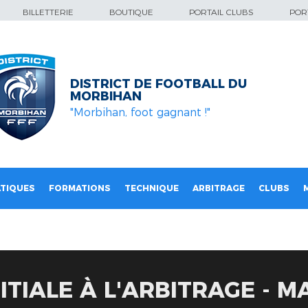
BILLETTERIE
BOUTIQUE
PORTAIL CLUBS
PORT
DISTRICT DE FOOTBALL DU
MORBIHAN
"Morbihan, foot gagnant !"
TIQUES
FORMATIONS
TECHNIQUE
ARBITRAGE
CLUBS
TIALE À L'ARBITRAGE - MA