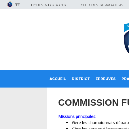
FFF
LIGUES & DISTRICTS
CLUB DES SUPPORTERS
ACCUEIL
DISTRICT
EPREUVES
PRA
COMMISSION F
Missions principales:
Gère les championnats départe
Gère les coupes départemental