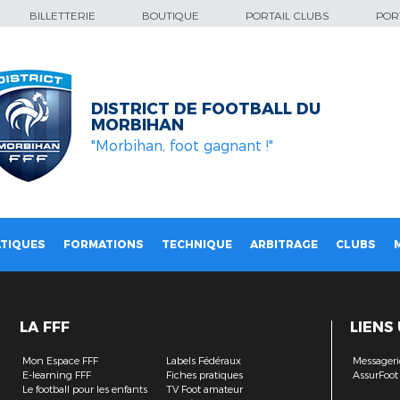
BILLETTERIE
BOUTIQUE
PORTAIL CLUBS
PORT
DISTRICT DE FOOTBALL DU
MORBIHAN
"Morbihan, foot gagnant !"
TIQUES
FORMATIONS
TECHNIQUE
ARBITRAGE
CLUBS
LA FFF
LIENS
Mon Espace FFF
Labels Fédéraux
Messageri
E-learning FFF
Fiches pratiques
AssurFoot
Le football pour les enfants
TV Foot amateur