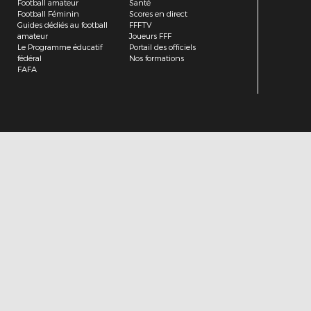
Football amateur
Santé
Football Féminin
Scores en direct
Guides dédiés au football
FFFTV
amateur
Joueurs FFF
Le Programme éducatif
Portail des officiels
fédéral
Nos formations
FAFA