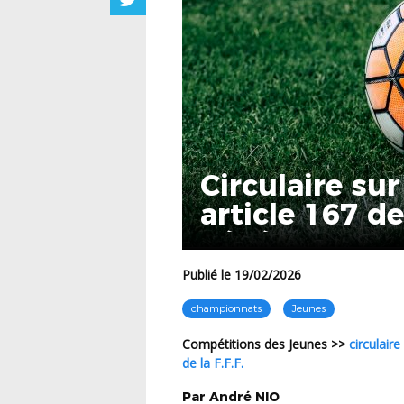
Circulaire sur 
article 167 d
généraux de la
Publié le 19/02/2026
championnats
Jeunes
Compétitions des Jeunes >>
circulair
de la F.F.F.
Par
André
NIO