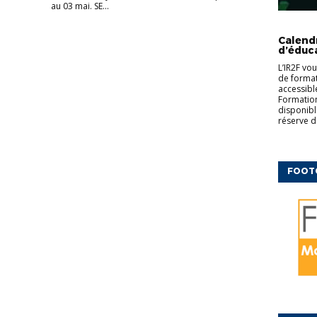
au 03 mai. SE...
CFF
ED
COMPLÉM
Calend
d’éduc
L’IR2F vo
de formati
accessibl
Formation
disponibl
réserve d
FOOT