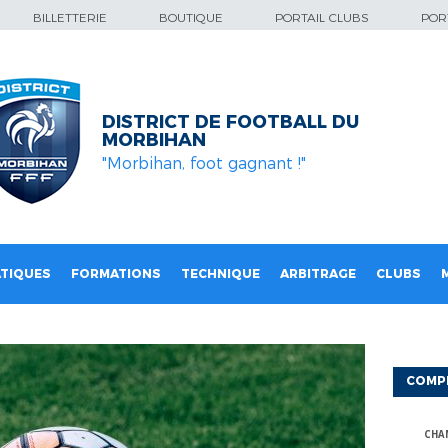
BILLETTERIE
BOUTIQUE
PORTAIL CLUBS
PORT
DISTRICT DE FOOTBALL DU
MORBIHAN
"Morbihan, foot gagnant !"
TIQUES
FORMATIONS
TECHNIQUE
ARBITRAGE
CLUBS
COMP
CHA