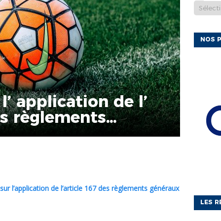
NOS P
l’ application de l’
es règlements
 F.F.F.
e sur l’application de l’article 167 des règlements généraux
LES R