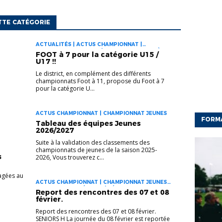
TTE CATÉGORIE
ACTUALITÉS | ACTUS CHAMPIONNAT |
CHAMPIONNAT JEUNES | FOOT DES JEUNES À 11
FOOT à 7 pour la catégorie U15 /
| INFOS PRATIQUES
U17 !!
Le district, en complément des différents
championnats Foot à 11, propose du Foot à 7
pour la catégorie U...
ACTUS CHAMPIONNAT | CHAMPIONNAT JEUNES
FORM
Tableau des équipes Jeunes
2026/2027
Suite à la validation des classements des
championnats de jeunes de la saison 2025-
s
2026, Vous trouverez c...
agées au
ACTUS CHAMPIONNAT | CHAMPIONNAT JEUNES |
CHAMPIONNAT SÉNIORS | FÉMININES D1
Report des rencontres des 07 et 08
février.
Report des rencontres des 07 et 08 février.
SENIORS H La journée du 08 février est reportée