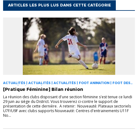
ARTICLES LES PLUS LUS DANS CETTE CATÉGORIE
ACTUALITÉS | ACTUALITÉS | ACTUALITÉS | FOOT ANIMATION | FOOT DES
JEUNES À 11 | FOOT FÉMININ
[Pratique Féminine] Bilan réunion
La réunion des clubs disposant d'une section féminine s'est tenue ce lundi
29 juin au siège du District. Vous trouverez ci-contre le support de
présentation de cette dernière. A retenir: Nouveauté: Plateaux sectoriels
U7F/U9F avec clubs supports Nouveauté: Centres d'entrainements U11F
No...