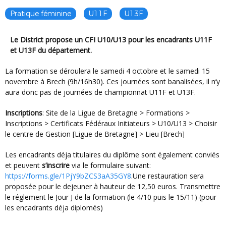
Pratique féminine
U11F
U13F
Le District propose un CFI U10/U13 pour les encadrants U11F
et U13F du département.
La formation se déroulera le samedi 4 octobre et le samedi 15
novembre à Brech (9h/16h30). Ces journées sont banalisées, il n’y
aura donc pas de journées de championnat U11F et U13F.
Inscriptions
: Site de la Ligue de Bretagne > Formations >
Inscriptions > Certificats Fédéraux Initiateurs > U10/U13 > Choisir
le centre de Gestion [Ligue de Bretagne] > Lieu [Brech]
Les encadrants déja titulaires du diplôme sont également conviés
et peuvent
s’inscrire
via le formulaire suivant:
https://forms.gle/1PjY9bZCS3aA35GY8
.Une restauration sera
proposée pour le dejeuner à hauteur de 12,50 euros. Transmettre
le réglement le Jour J de la formation (le 4/10 puis le 15/11) (pour
les encadrants déja diplomés)