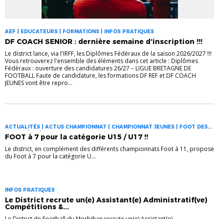
AEF | EDUCATEURS | FORMATIONS | INFOS PRATIQUES
DF COACH SENIOR : dernière semaine d’inscription !!!
Le district lance, via l'IRFF, les Diplômes Fédéraux de la saison 2026/2027 !!!
Vous retrouverez l'ensemble des éléments dans cet article : Diplômes
Fédéraux : ouverture des candidatures 26/27 – LIGUE BRETAGNE DE
FOOTBALL Faute de candidature, les formations DF REF et DF COACH
JEUNES vont être repro...
ACTUALITÉS | ACTUS CHAMPIONNAT | CHAMPIONNAT JEUNES | FOOT DES
JEUNES À 11 | INFOS PRATIQUES
FOOT à 7 pour la catégorie U15 / U17 !!
Le district, en complément des différents championnats Foot à 11, propose
du Foot à 7 pour la catégorie U...
INFOS PRATIQUES
Le District recrute un(e) Assistant(e) Administratif(ve)
Compétitions &...
Le District de Football du Morbihan recrute un(e) Assistant(e)