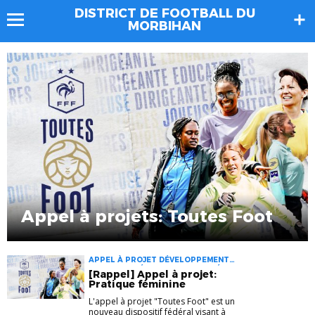
DISTRICT DE FOOTBALL DU
MORBIHAN
Appel à projets: Toutes Foot
APPEL À PROJET DÉVELOPPEMENT
FOOTBALL FÉMININ PRATIQUE FÉMININE
[Rappel] Appel à projet:
PROJET CLUB PROMOTION
Pratique féminine
L'appel à projet "Toutes Foot" est un
nouveau dispositif fédéral visant à