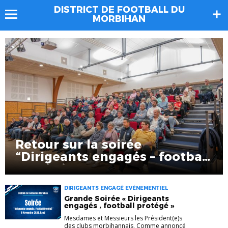
DISTRICT DE FOOTBALL DU
MORBIHAN
Retour sur la soirée
“Dirigeants engagés – football
protégé”
DIRIGEANTS ENGAGÉ EVÉNEMENTIEL
Grande Soirée « Dirigeants
engagés , football protégé »
Mesdames et Messieurs les Président(e)s
des clubs morbihannais, Comme annoncé