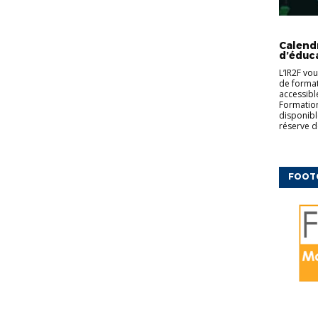
CFF
ED
COMPLÉM
Calend
d’éduc
L’IR2F vo
de formati
accessibl
Formation
disponibl
réserve d
FOOT