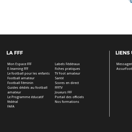
LA FFF
LIENS
Mon Espace FFF
Labels Fédéraux
Messageri
E-learning FFF
Fiches pratiques
AssurFoot
Le football pour les enfants
TV Foot amateur
Football amateur
Santé
Football Féminin
Scores en direct
Guides dédiés au football
FFFTV
amateur
Joueurs FFF
Le Programme éducatif
Portail des officiels
fédéral
Nos formations
FAFA