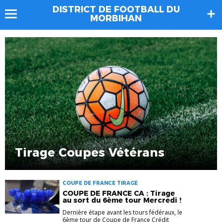
DISTRICT DE FOOTBALL DU
MORBIHAN
Tirage Coupes Vétérans
COUPE DE FRANCE TIRAGE
COUPE DE FRANCE CA : Tirage
au sort du 6ème tour Mercredi !
Dernière étape avant les tours fédéraux, le
6ème tour de Coupe de France Crédit