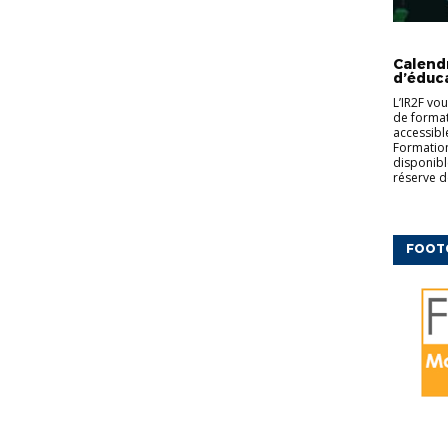
CFF
ED
COMPLÉM
Calend
d’éduc
L’IR2F vo
de formati
accessibl
Formation
disponibl
réserve d
FOOT