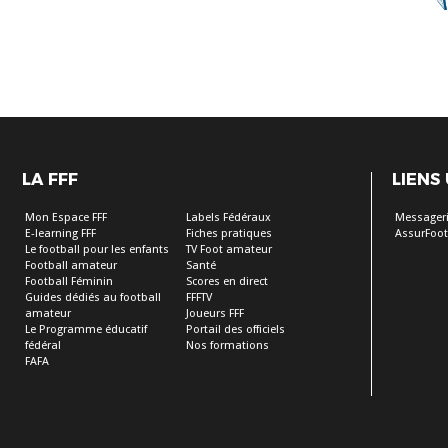
LA FFF
LIENS
Mon Espace FFF
Labels Fédéraux
Messageri
E-learning FFF
Fiches pratiques
AssurFoot
Le football pour les enfants
TV Foot amateur
Football amateur
Santé
Football Féminin
Scores en direct
Guides dédiés au football
FFFTV
amateur
Joueurs FFF
Le Programme éducatif
Portail des officiels
fédéral
Nos formations
FAFA