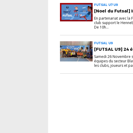
FUTSAL U7 U9
[Noel du Futsal] 
En partenariat avec la 
club support le Henneb
De 10h...
FUTSAL U9
[FUTSAL U9] 24 
Samedi 26 Novembre s'e
équipes du secteur Bl
les clubs, joueurs et p