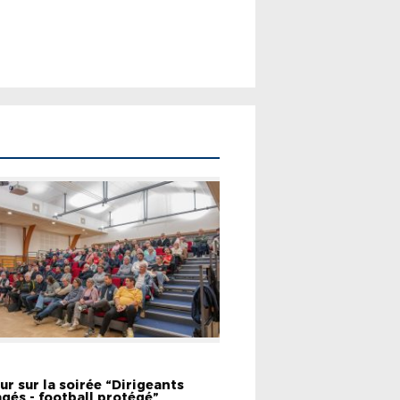
EMENTS
ur sur la soirée “Dirigeants
gés - football protégé”