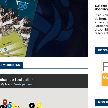
COMPLÉM
Calend
d’éduc
L’IR2F vo
de formati
accessibl
Formation
disponibl
réserve d
FOOT
DU MORBIHAN
NOS P