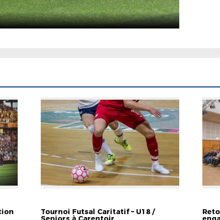
EVÉNEMENTS
EVÉN
tion
Tournoi Futsal Caritatif – U18 /
Reto
Seniors à Carentoir
enga