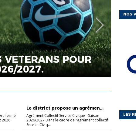
NOS P
ACTUALIT
LE 
N LE GAC
AGR
VOL
CIVI
ACTUALITÉS
Le district propose un agrémen...
LES R
sera fermé
Agrément Collectif Service Civique - Saison
ût 2026
2026/2027 Dans le cadre de l’agrément collectif
Service Civiq...