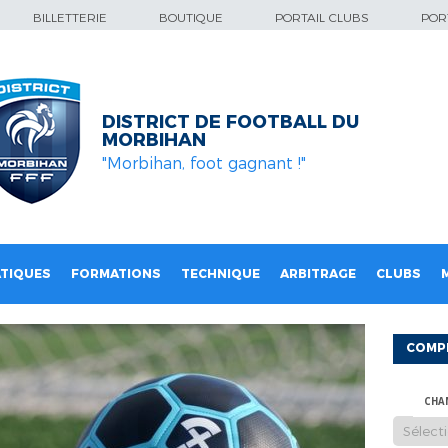
BILLETTERIE
BOUTIQUE
PORTAIL CLUBS
PORT
DISTRICT DE FOOTBALL DU
MORBIHAN
"Morbihan, foot gagnant !"
TIQUES
FORMATIONS
TECHNIQUE
ARBITRAGE
CLUBS
COMP
CHA