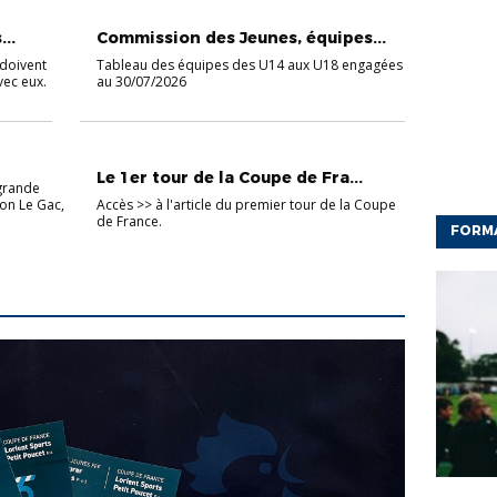
CHAMPIONNAT JEUNES
..
Commission des Jeunes, équipes...
 doivent
Tableau des équipes des U14 aux U18 engagées
vec eux.
au 30/07/2026
COUPES SÉNIORS
Le 1er tour de la Coupe de Fra...
 grande
von Le Gac,
Accès >> à l'article du premier tour de la Coupe
de France.
FORM
CFF
ED