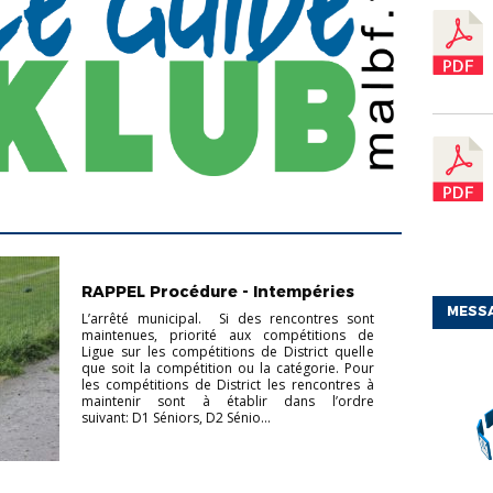
ACTUS CHAMPIONNAT
ACTUS
COUPES
CHAMPIONNAT
RAPPEL Procédure - Intempéries
JEUNES
CHAMPIONNAT SÉNIORS
COUPES
JEUNES
COUPES SÉNIORS
FOOT DES
MESS
L’arrêté municipal. Si des rencontres sont
JEUNES À 11
FOOT FÉMININ
maintenues, priorité aux compétitions de
Ligue sur les compétitions de District quelle
que soit la compétition ou la catégorie. Pour
les compétitions de District les rencontres à
maintenir sont à établir dans l’ordre
suivant: D1 Séniors, D2 Sénio...