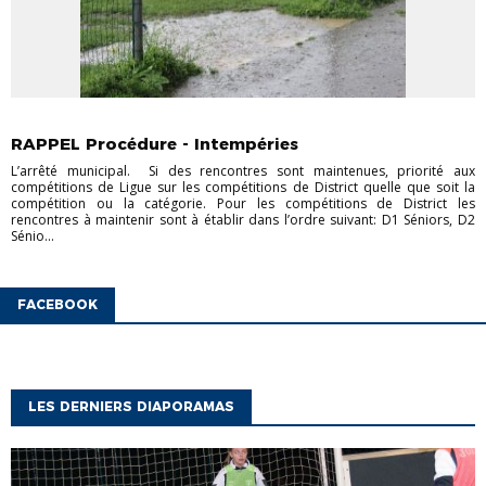
ACTUS CHAMPIONNAT
ACTUS COUPES
CHAMPIONNAT
JEUNES
CHAMPIONNAT SÉNIORS
COUPES JEUNES
COUPES
RAPPEL Procédure - Intempéries
SÉNIORS
FOOT DES JEUNES À 11
FOOT FÉMININ
L’arrêté municipal. Si des rencontres sont maintenues, priorité aux
compétitions de Ligue sur les compétitions de District quelle que soit la
compétition ou la catégorie. Pour les compétitions de District les
rencontres à maintenir sont à établir dans l’ordre suivant: D1 Séniors, D2
Sénio...
FACEBOOK
LES DERNIERS DIAPORAMAS