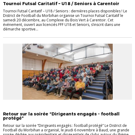
Tournoi Futsal Caritatif – U18 / Seniors à Carentoir
Tournoi Futsal Caritatif – U18 / Seniors : dernières places disponibles ! Le
District de Football du Morbihan organise un Tournoi Futsal Caritatif le
samedi 20 décembre, au Complexe du Bois Vert à Carentoir. Cet
événement, ouvert aux licenciés FFF U18 et Seniors, s’inscrit dans une
démarche sportive...
EVÉNEMENTS
Retour sur la soirée “Dirigeants engagés - football
protégé”
Retour sur la soirée “Dirigeants engagés : football protégé” Le District de
Football du Morbihan a organisé, le jeudi 6 novembre à Baud, une grande
soirée dédiée aux président(e)s et dirigeant(e)s de clubs autour du thème