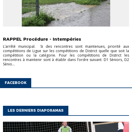
ACTUS CHAMPIONNAT
ACTUS COUPES
CHAMPIONNAT
JEUNES
CHAMPIONNAT SÉNIORS
COUPES JEUNES
COUPES
RAPPEL Procédure - Intempéries
SÉNIORS
FOOT DES JEUNES À 11
FOOT FÉMININ
L’arrêté municipal. Si des rencontres sont maintenues, priorité aux
compétitions de Ligue sur les compétitions de District quelle que soit la
compétition ou la catégorie. Pour les compétitions de District les
rencontres à maintenir sont à établir dans l’ordre suivant: D1 Séniors, D2
Sénio...
FACEBOOK
LES DERNIERS DIAPORAMAS