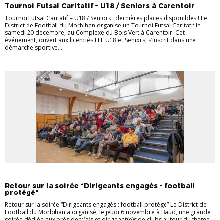
Tournoi Futsal Caritatif – U18 / Seniors à Carentoir
Tournoi Futsal Caritatif – U18 / Seniors : dernières places disponibles ! Le
District de Football du Morbihan organise un Tournoi Futsal Caritatif le
samedi 20 décembre, au Complexe du Bois Vert à Carentoir. Cet
événement, ouvert aux licenciés FFF U18 et Seniors, s’inscrit dans une
démarche sportive...
EVÉNEMENTS
Retour sur la soirée “Dirigeants engagés - football
protégé”
Retour sur la soirée “Dirigeants engagés : football protégé” Le District de
Football du Morbihan a organisé, le jeudi 6 novembre à Baud, une grande
soirée dédiée aux président(e)s et dirigeant(e)s de clubs autour du thème