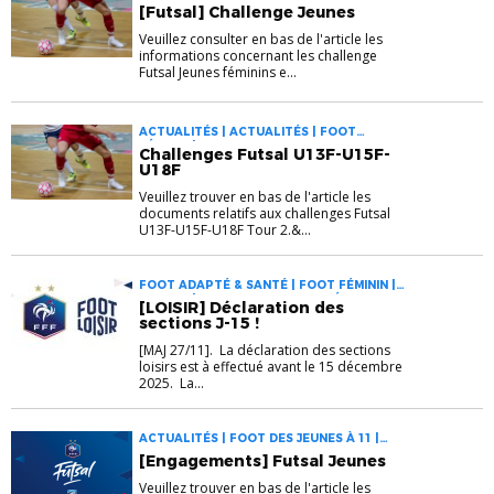
FOOT FÉMININ | FUTSAL
[Futsal] Challenge Jeunes
Veuillez consulter en bas de l'article les
informations concernant les challenge
Futsal Jeunes féminins e...
ACTUALITÉS | ACTUALITÉS | FOOT
FÉMININ | FUTSAL
Challenges Futsal U13F-U15F-
U18F
Veuillez trouver en bas de l'article les
documents relatifs aux challenges Futsal
U13F-U15F-U18F Tour 2.&...
FOOT ADAPTÉ & SANTÉ | FOOT FÉMININ |
FUTSAL | PRATIQUES DIVERSIFIÉES
[LOISIR] Déclaration des
sections J-15 !
[MAJ 27/11]. La déclaration des sections
loisirs est à effectué avant le 15 décembre
2025. La...
ACTUALITÉS | FOOT DES JEUNES À 11 |
FUTSAL
[Engagements] Futsal Jeunes
Veuillez trouver en bas de l'article les