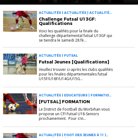
Pontivy
ACTUALITÉS | ACTUALITÉS | ACTUALITÉS |
FOOT ANIMATION | FOOT FÉMININ |
Challenge Futsal U13GF:
FUTSAL
Qualifications
Voici les qualifiés pour la finale du
challenge départemental futsal U13GF qui
se tiendra le samedi 28 fé...
ACTUALITÉS | FUTSAL
Futsal Jeunes [Qualifications]
Veuillez trouver ci-après les clubs qualifiés
pour les finales départementales futsal
U15F/U18F/U14G/U15G...
ACTUALITÉS | EDUCATEURS | FORMATIONS
| FUTSAL
[FUTSAL] FORMATION
Le District de Football du Morbihan vous
propose un CFI Futsal U18-Seniors
prochainement. Pour s'in...
ACTUALITÉS | FOOT DES JEUNES À 11 |