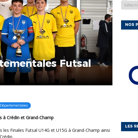
NOS P
rtementales Futsal
 Départementales
es à Crédin et Grand-Champ
LES R
Crédin.