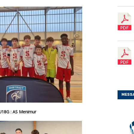
MESS
U18G : AS Menimur