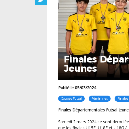
Finales Dépa
Jeunes
Publié le 05/03/2024
Coupes Futsal
Féminines
Finales
Finales Départementales Futsal Jeun
Samedi 2 mars 2024 se sont déroulées les Finales Futsal U14G et U15G à Grand-Champ ainsi
que les finales U15F, U18F et U18G à 