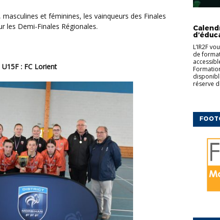
CFF
ED
COMPLÉM
r les Demi-Finales Régionales.
Calend
d’éduc
L’IR2F vo
de formati
accessibl
U15F : FC Lorient
Formation
disponibl
réserve d
FOOT