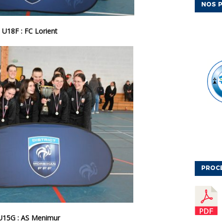
NOS P
U18F : FC Lorient
PROC
U15G : AS Menimur