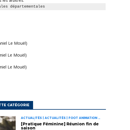
 les arbitres.
ales départementales 
aniel Le Mouël)
niel Le Mouël)
niel Le Mouël)
TTE CATÉGORIE
ACTUALITÉS | ACTUALITÉS | FOOT ANIMATION |
FOOT FÉMININ
[Pratique Féminine] Réunion fin de
saison