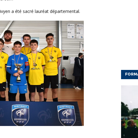
tivyen a été sacré lauréat départemental.
FORM