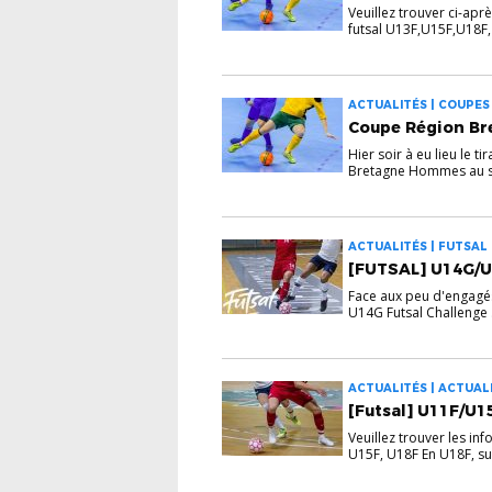
Veuillez trouver ci-apr
futsal U13F,U15F,U18F, 
ACTUALITÉS | COUPES
Coupe Région Bre
Hier soir à eu lieu le 
Bretagne Hommes au si
ACTUALITÉS | FUTSAL
[FUTSAL] U14G/
Face aux peu d'engagé
U14G Futsal Challenge .
ACTUALITÉS | ACTUALI
[Futsal] U11F/U1
Veuillez trouver les in
U15F, U18F En U18F, suit