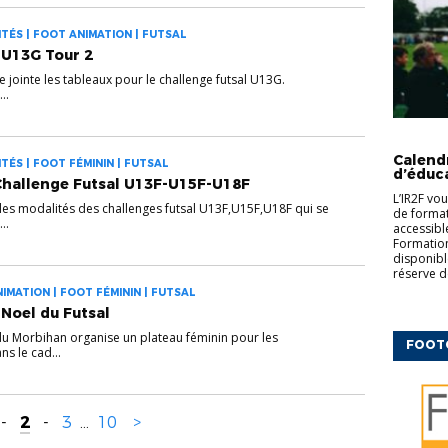
TÉS | FOOT ANIMATION | FUTSAL
 U13G Tour 2
 jointe les tableaux pour le challenge futsal U13G.
..
CFF
ED
COMPLÉM
Calend
TÉS | FOOT FÉMININ | FUTSAL
d’éduc
Challenge Futsal U13F-U15F-U18F
L’IR2F vo
 les modalités des challenges futsal U13F,U15F,U18F qui se
de formati
..
accessibl
Formation
disponibl
réserve d
IMATION | FOOT FÉMININ | FUTSAL
 Noel du Futsal
 du Morbihan organise un plateau féminin pour les
FOOT
ns le cad...
-
2
-
3
...
10
>