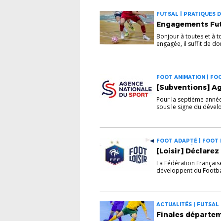
FUTSAL | PRATIQUES D
Engagements Futs
Bonjour à toutes et à t
engagée, il suffit de don
FOOT ANIMATION | FOOT
PRATIQUES | LABEL & 
[Subventions] A
Pour la septième année 
sous le signe du dévelo
FOOT ADAPTÉ | FOOT E
GOLF FOOT | PRATIQUE
[Loisir] Déclarez
La Fédération Français
développent du Football
ACTUALITÉS | FUTSAL
Finales départem