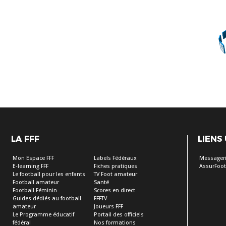
LA FFF
LIENS
Mon Espace FFF
Labels Fédéraux
Messageri
E-learning FFF
Fiches pratiques
AssurFoot
Le football pour les enfants
TV Foot amateur
Football amateur
Santé
Football Féminin
Scores en direct
Guides dédiés au football
FFFTV
amateur
Joueurs FFF
Le Programme éducatif
Portail des officiels
fédéral
Nos formations