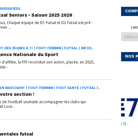
IVERSIFIÉES
COMP
al Seniors – Saison 2025 2026
ous, Chaque équipe de D1 Futsal et D2 Futsal est pré-
ner ...
CHA
 DES JEUNES À 11 | FOOT FÉMININ | FUTSAL | INFOS
PEF
gence Nationale du Sport
NOS P
d'affilée, la FFF reconduit son action, placée, en 2025,
pp...
N MARCHANT | FOOT FÉMININ | FOOT SANTÉ | FUTSAL |
S DIVERSIFIÉES
 votre section !
e de Football souhaite accompagner les clubs qui
 Loisi...
entales futsal