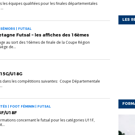
ès les équipes qualifiées pour les finales départementales
...
LES R
 SÉNIORS | FUTSAL
tagne Futsal – les affiches des 16èmes
tirage au sort des 16èmes de finale de la Coupe Région
ège de...
U15G/U18G
s dans les compétitions suivantes: Coupe Départementale
..
FORM
TÉS | FOOT FÉMININ | FUTSAL
5F/U18F
formations concernant le futsal pour les catégories U11F,
...