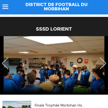
DISTRICT DE FOOTBALL DU
MORBIHAN
SSSD LORIENT
Finale Trophée Morbihan Hommes 2022 St Thuriau - Péaule