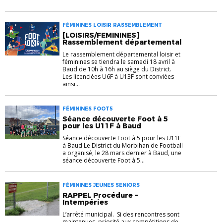
FÉMININES LOISIR RASSEMBLEMENT
[LOISIRS/FEMININES]
Rassemblement départemental
Le rassemblement départemental loisir et
féminines se tiendra le samedi 18 avril à
Baud de 10h à 16h au siège du District.
Les licenciées U6F à U13F sont conviées
ainsi...
FÉMININES FOOT5
Séance découverte Foot à 5
pour les U11F à Baud
Séance découverte Foot à 5 pour les U11F
à Baud Le District du Morbihan de Football
a organisé, le 28 mars dernier à Baud, une
séance découverte Foot à 5...
FÉMININES JEUNES SENIORS
RAPPEL Procédure –
Intempéries
L’arrêté municipal. Si des rencontres sont
maintenues, priorité aux compétitions de