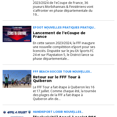
2023/2024 de l'eCoupe de France, 36
joueurs Morbihannais & Finistériens vont
s'affronter en phase départementale du
19...
EFOOT NOUVELLES PRATIQUES PRATIQUE
DIVERSIFIÉE
Lancement de l’eCoupe de
France
En cette saison 2023/2024, la FFF inaugure
une nouvelle compétition eSport pour ses
licenciés. Disputée sur le jeu EA Sports FC
24 et sur Playstation 5, le District lance sa
phase départementale...
FFF BEACH SOCCER TOUR NOUVELLES
PRATIQUES PRATIQUE DIVERSIFIÉE
Retour sur le FFF Tour à
Quiberon
Le FFF Tour a fait étape à Quiberon les 16
et 17 juillet. Comme chaque été, la tournée
des plages de la FFF a fait étape à
Quiberon afin de...
HANDISPORT LOISIR NOUVELLES
PRATIQUES SPORT ADAPTÉ